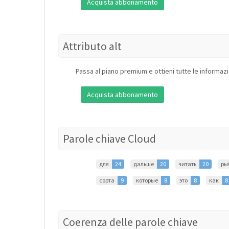
Acquista abbonamento
Attributo alt
Passa al piano premium e ottieni tutte le informazi
Acquista abbonamento
Parole chiave Cloud
для
24
дальше
20
читать
20
ры
сорта
9
которые
8
это
8
как
8
Coerenza delle parole chiave