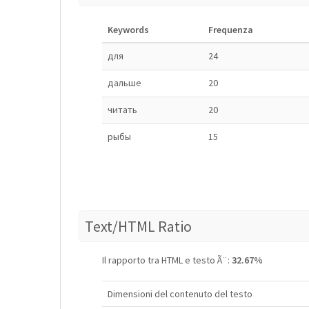
Keywords
Frequenza
для
24
дальше
20
читать
20
рыбы
15
Text/HTML Ratio
Il rapporto tra HTML e testo Ã¨:
32.67%
Dimensioni del contenuto del testo