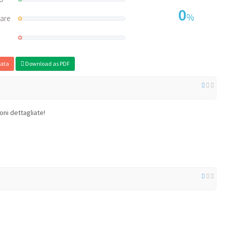
0
%
rare
ata
Download as PDF
oni dettagliate!