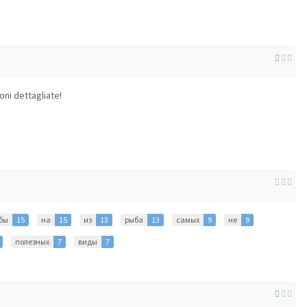
oni dettagliate!
бы
15
на
15
из
13
рыба
13
самых
9
не
9
полезных
7
виды
7