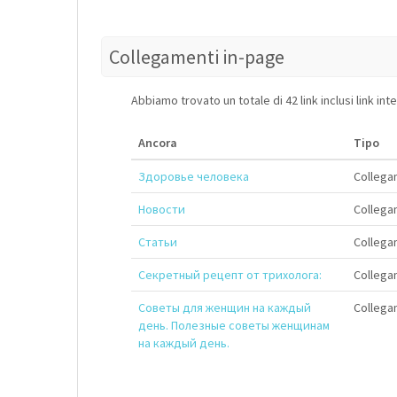
Collegamenti in-page
Abbiamo trovato un totale di 42 link inclusi link int
Ancora
Tipo
Здоровье человека
Collegam
Новости
Collegam
Статьи
Collegam
Секретный рецепт от трихолога:
Collegam
Советы для женщин на каждый
Collegam
день. Полезные советы женщинам
на каждый день.