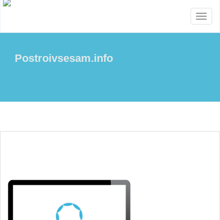
Menu
Postroivsesam.info