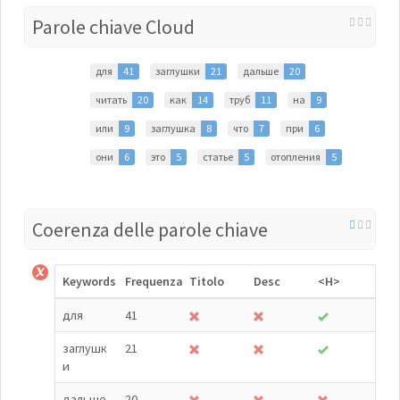
Parole chiave Cloud
для
41
заглушки
21
дальше
20
читать
20
как
14
труб
11
на
9
или
9
заглушка
8
что
7
при
6
они
6
это
5
статье
5
отопления
5
Coerenza delle parole chiave
Keywords
Frequenza
Titolo
Desc
<H>
для
41
заглушк
21
и
дальше
20