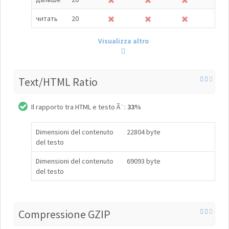
читать
20
Visualizza altro
Text/HTML Ratio
Il rapporto tra HTML e testo Ã¨:
33%
Dimensioni del contenuto
22804 byte
del testo
Dimensioni del contenuto
69093 byte
del testo
Compressione GZIP