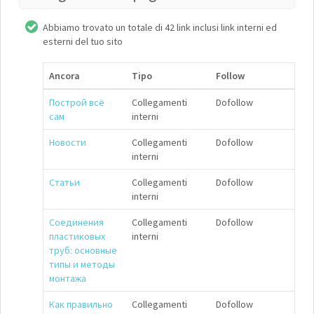
Abbiamo trovato un totale di 42 link inclusi link interni ed
esterni del tuo sito
Ancora
Tipo
Follow
Построй всё
Collegamenti
Dofollow
сам
interni
Новости
Collegamenti
Dofollow
interni
Статьи
Collegamenti
Dofollow
interni
Соединения
Collegamenti
Dofollow
пластиковых
interni
труб: основные
типы и методы
монтажа
Как правильно
Collegamenti
Dofollow