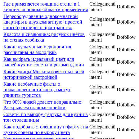
Где применяется толщина стены в 1
Collegamenti
Dofollow
кирпич: основные области применения
interni
Переоборудование однокомнатной
Collegamenti
квартиры в двухкомнатную: простой
Dofollow
interni
способ расширить пространство
Красота и символика: рисунок цветов
Collegamenti
Dofollow
на стенах особняка
interni
Какие культурные мероприятия
Collegamenti
Dofollow
рассчитаны на молодежь
interni
Как выбрать идеальный цвет для
Collegamenti
Dofollow
вашей кухни: советы и рекомендации
interni
Какие улицы Москвы известны своей
Collegamenti
Dofollow
исторической застройкой
interni
Какие необычные факты о
Collegamenti
промышленности города могут
Dofollow
interni
удивить туристов
Что 90% людей делают неправильно:
Collegamenti
Dofollow
Раскрываем главные ошибки
interni
Советы по выбору фартука для кухни в
Collegamenti
Dofollow
тон столешницы
interni
Как подобрать столешницу и фартук на
Collegamenti
Dofollow
кухне: советы по выбору цвета
interni