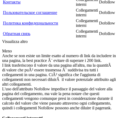
Контакты
Dofollow
interni
Collegamenti
Пользовательское соглашение
Dofollow
interni
Collegamenti
Политика конфидециальности
Dofollow
interni
Collegamenti
Обратная связь
Dofollow
interni
Visualizza altro
Meno
Anche se non esiste un limite esatto al numero di link da includere in
una pagina, la best practice Ã¨ evitare di superare i 200 link.
I link trasferiscono il valore da una pagina all'altra, ma la quantitÃ
di valore che puÃ² essere trasmessa Ã¨ suddivisa tra tutti i
collegamenti in una pagina. CiÃ² significa che l'aggiunta di
collegamenti non necessari diluirÃ il valore potenziale attribuito agli
altri collegamenti.
L'uso dell'attributo Nofollow impedisce il passaggio del valore alla
pagina del collegamento, ma vale la pena notare che questi
collegamenti vengono comunque presi in considerazione durante il
calcolo del valore che viene passato attraverso ogni collegamento,
quindi i collegamenti Nofollow possono anche diluire il pagerank.