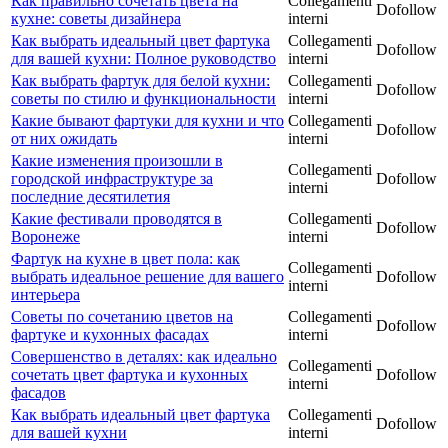
Как правильно сочетать цвета на
Collegamenti
Dofollow
кухне: советы дизайнера
interni
Как выбрать идеальный цвет фартука
Collegamenti
Dofollow
для вашей кухни: Полное руководство
interni
Как выбрать фартук для белой кухни:
Collegamenti
Dofollow
советы по стилю и функциональности
interni
Какие бывают фартуки для кухни и что
Collegamenti
Dofollow
от них ожидать
interni
Какие изменения произошли в
Collegamenti
городской инфраструктуре за
Dofollow
interni
последние десятилетия
Какие фестивали проводятся в
Collegamenti
Dofollow
Воронеже
interni
Фартук на кухне в цвет пола: как
Collegamenti
выбрать идеальное решение для вашего
Dofollow
interni
интерьера
Советы по сочетанию цветов на
Collegamenti
Dofollow
фартуке и кухонных фасадах
interni
Совершенство в деталях: как идеально
Collegamenti
сочетать цвет фартука и кухонных
Dofollow
interni
фасадов
Как выбрать идеальный цвет фартука
Collegamenti
Dofollow
для вашей кухни
interni