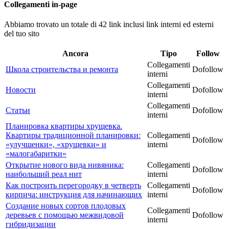
Collegamenti in-page
Abbiamo trovato un totale di 42 link inclusi link interni ed esterni
del tuo sito
Ancora
Tipo
Follow
Collegamenti
Школа строительства и ремонта
Dofollow
interni
Collegamenti
Новости
Dofollow
interni
Collegamenti
Статьи
Dofollow
interni
Планировка квартиры хрущевка.
Квартиры традиционной планировки:
Collegamenti
Dofollow
«улучшенки», «хрущевки» и
interni
«малогабаритки»
Открытие нового вида нивяника:
Collegamenti
Dofollow
наибольший реал нит
interni
Как построить перегородку в четверть
Collegamenti
Dofollow
кирпича: инструкция для начинающих
interni
Создание новых сортов плодовых
Collegamenti
деревьев с помощью межвидовой
Dofollow
interni
гибридизации