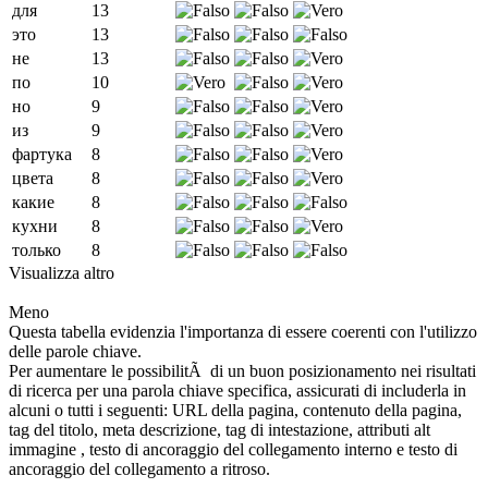
для
13
это
13
не
13
по
10
но
9
из
9
фартука
8
цвета
8
какие
8
кухни
8
только
8
Visualizza altro
Meno
Questa tabella evidenzia l'importanza di essere coerenti con l'utilizzo
delle parole chiave.
Per aumentare le possibilitÃ di un buon posizionamento nei risultati
di ricerca per una parola chiave specifica, assicurati di includerla in
alcuni o tutti i seguenti: URL della pagina, contenuto della pagina,
tag del titolo, meta descrizione, tag di intestazione, attributi alt
immagine , testo di ancoraggio del collegamento interno e testo di
ancoraggio del collegamento a ritroso.