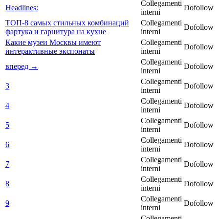
Collegamenti
Headlines:
Dofollow
interni
ТОП-8 самых стильных комбинаций
Collegamenti
Dofollow
фартука и гарнитура на кухне
interni
Какие музеи Москвы имеют
Collegamenti
Dofollow
интерактивные экспонаты
interni
Collegamenti
вперед →
Dofollow
interni
Collegamenti
3
Dofollow
interni
Collegamenti
4
Dofollow
interni
Collegamenti
5
Dofollow
interni
Collegamenti
6
Dofollow
interni
Collegamenti
7
Dofollow
interni
Collegamenti
8
Dofollow
interni
Collegamenti
9
Dofollow
interni
Collegamenti