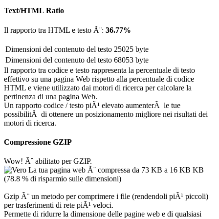
Text/HTML Ratio
Il rapporto tra HTML e testo Ã¨:
36.77%
Dimensioni del contenuto del testo
25025 byte
Dimensioni del contenuto del testo
68053 byte
Il rapporto tra codice e testo rappresenta la percentuale di testo
effettivo su una pagina Web rispetto alla percentuale di codice
HTML e viene utilizzato dai motori di ricerca per calcolare la
pertinenza di una pagina Web.
Un rapporto codice / testo piÃ¹ elevato aumenterÃ le tue
possibilitÃ di ottenere un posizionamento migliore nei risultati dei
motori di ricerca.
Compressione GZIP
Wow! Ãˆ abilitato per GZIP.
La tua pagina web Ã¨ compressa da 73 KB a 16 KB KB
(78.8 % di risparmio sulle dimensioni)
Gzip Ã¨ un metodo per comprimere i file (rendendoli piÃ¹ piccoli)
per trasferimenti di rete piÃ¹ veloci.
Permette di ridurre la dimensione delle pagine web e di qualsiasi