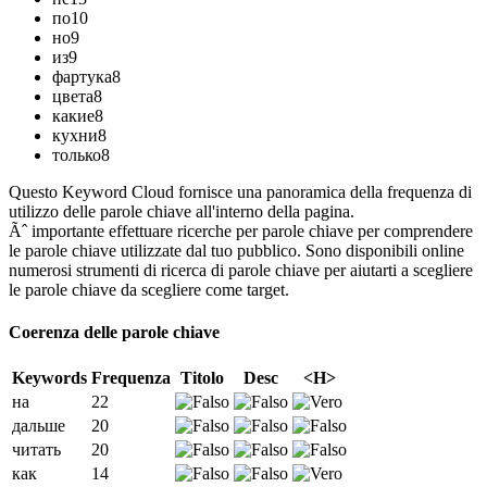
по
10
но
9
из
9
фартука
8
цвета
8
какие
8
кухни
8
только
8
Questo Keyword Cloud fornisce una panoramica della frequenza di
utilizzo delle parole chiave all'interno della pagina.
Ãˆ importante effettuare ricerche per parole chiave per comprendere
le parole chiave utilizzate dal tuo pubblico. Sono disponibili online
numerosi strumenti di ricerca di parole chiave per aiutarti a scegliere
le parole chiave da scegliere come target.
Coerenza delle parole chiave
Keywords
Frequenza
Titolo
Desc
<H>
на
22
дальше
20
читать
20
как
14