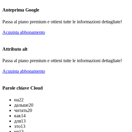
Anteprima Google
Passa al piano premium e ottieni tutte le informazioni dettagliate!
Acquista abbonamento
Attributo alt
Passa al piano premium e ottieni tutte le informazioni dettagliate!
Acquista abbonamento
Parole chiave Cloud
на
22
дальше
20
читать
20
как
14
для
13
это
13
не
13