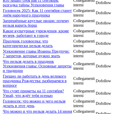
Кто лишит себя рая 11 сентября:
Collegamenti
Dofollow
разгадка тайны Усекновения главы
interni
Головосек 2025: Как 11 сентября станет
Collegamenti
Dofollow
днём народного праздника
interni
Запрещённые круглые овощи: почему
Collegamenti
Dofollow
нельзя варить борщ
interni
Какие культурные учреждения, кроме
Collegamenti
Dofollow
музеев, работают в городе
interni
Праздник головосека: что
Collegamenti
Dofollow
категорически нельзя делать
interni
Усекновение главы Иоанна Предтечи:
Collegamenti
Dofollow
7 запретов, которые нужно знать
interni
Что нельзя делать в праздник
Collegamenti
Усекновения главы: Основные запреты
Dofollow
interni
и традиции
Грешно ли работать в день великого
Collegamenti
праздника Рождества: разбираемся в
Dofollow
interni
вопросе
Что сулят приметы на 11 сентября?
Collegamenti
Dofollow
Узнай, что ждёт тебя осенью
interni
Головосек: что можно и чего нельзя
Collegamenti
Dofollow
делать в этот день
interni
Что можно и что нельзя делать 14 июня
Collegamenti
Dofollow