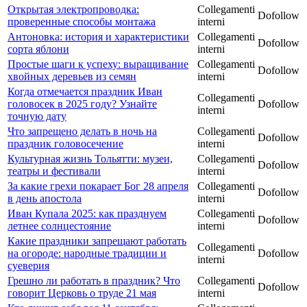
Открытая электропроводка:
Collegamenti
Dofollow
проверенные способы монтажа
interni
Антоновка: история и характеристики
Collegamenti
Dofollow
сорта яблони
interni
Простые шаги к успеху: выращивание
Collegamenti
Dofollow
хвойных деревьев из семян
interni
Когда отмечается праздник Иван
Collegamenti
головосек в 2025 году? Узнайте
Dofollow
interni
точную дату
Что запрещено делать в ночь на
Collegamenti
Dofollow
праздник головосечение
interni
Культурная жизнь Тольятти: музеи,
Collegamenti
Dofollow
театры и фестивали
interni
За какие грехи покарает Бог 28 апреля
Collegamenti
Dofollow
в день апостола
interni
Иван Купала 2025: как празднуем
Collegamenti
Dofollow
летнее солнцестояние
interni
Какие праздники запрещают работать
Collegamenti
на огороде: народные традиции и
Dofollow
interni
суеверия
Грешно ли работать в праздник? Что
Collegamenti
Dofollow
говорит Церковь о труде 21 мая
interni