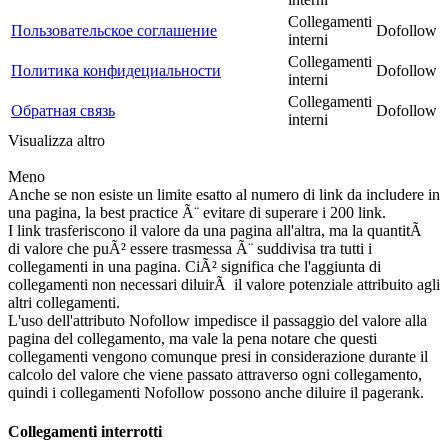
Collegamenti
Пользовательское соглашение
Dofollow
interni
Collegamenti
Политика конфидециальности
Dofollow
interni
Collegamenti
Обратная связь
Dofollow
interni
Visualizza altro
Meno
Anche se non esiste un limite esatto al numero di link da includere in
una pagina, la best practice Ã¨ evitare di superare i 200 link.
I link trasferiscono il valore da una pagina all'altra, ma la quantitÃ
di valore che puÃ² essere trasmessa Ã¨ suddivisa tra tutti i
collegamenti in una pagina. CiÃ² significa che l'aggiunta di
collegamenti non necessari diluirÃ il valore potenziale attribuito agli
altri collegamenti.
L'uso dell'attributo Nofollow impedisce il passaggio del valore alla
pagina del collegamento, ma vale la pena notare che questi
collegamenti vengono comunque presi in considerazione durante il
calcolo del valore che viene passato attraverso ogni collegamento,
quindi i collegamenti Nofollow possono anche diluire il pagerank.
Collegamenti interrotti