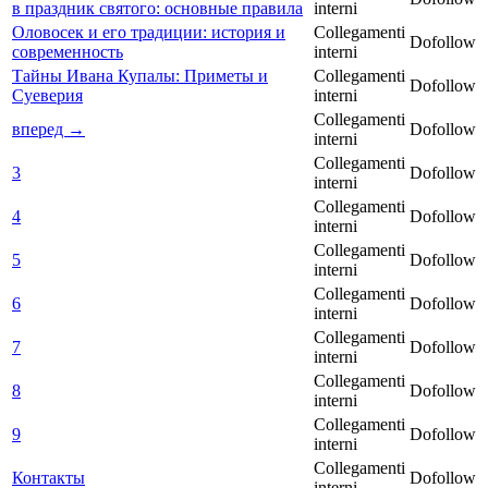
в праздник святого: основные правила
interni
Оловосек и его традиции: история и
Collegamenti
Dofollow
современность
interni
Тайны Ивана Купалы: Приметы и
Collegamenti
Dofollow
Суеверия
interni
Collegamenti
вперед →
Dofollow
interni
Collegamenti
3
Dofollow
interni
Collegamenti
4
Dofollow
interni
Collegamenti
5
Dofollow
interni
Collegamenti
6
Dofollow
interni
Collegamenti
7
Dofollow
interni
Collegamenti
8
Dofollow
interni
Collegamenti
9
Dofollow
interni
Collegamenti
Контакты
Dofollow
interni