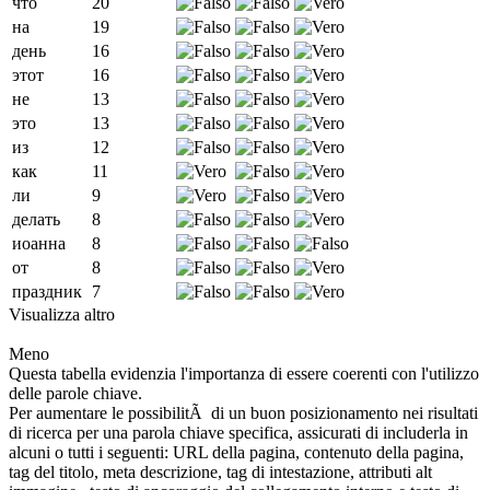
что
20
на
19
день
16
этот
16
не
13
это
13
из
12
как
11
ли
9
делать
8
иоанна
8
от
8
праздник
7
Visualizza altro
Meno
Questa tabella evidenzia l'importanza di essere coerenti con l'utilizzo
delle parole chiave.
Per aumentare le possibilitÃ di un buon posizionamento nei risultati
di ricerca per una parola chiave specifica, assicurati di includerla in
alcuni o tutti i seguenti: URL della pagina, contenuto della pagina,
tag del titolo, meta descrizione, tag di intestazione, attributi alt