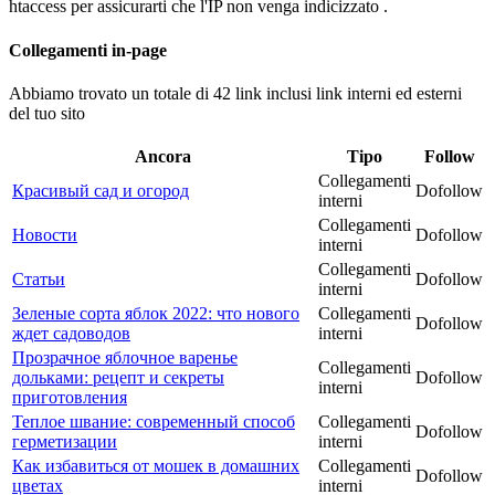
htaccess per assicurarti che l'IP non venga indicizzato .
Collegamenti in-page
Abbiamo trovato un totale di 42 link inclusi link interni ed esterni
del tuo sito
Ancora
Tipo
Follow
Collegamenti
Красивый сад и огород
Dofollow
interni
Collegamenti
Новости
Dofollow
interni
Collegamenti
Статьи
Dofollow
interni
Зеленые сорта яблок 2022: что нового
Collegamenti
Dofollow
ждет садоводов
interni
Прозрачное яблочное варенье
Collegamenti
дольками: рецепт и секреты
Dofollow
interni
приготовления
Теплое швание: современный способ
Collegamenti
Dofollow
герметизации
interni
Как избавиться от мошек в домашних
Collegamenti
Dofollow
цветах
interni