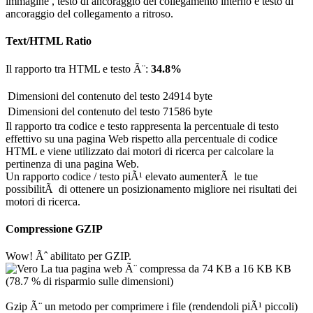
immagine , testo di ancoraggio del collegamento interno e testo di
ancoraggio del collegamento a ritroso.
Text/HTML Ratio
Il rapporto tra HTML e testo Ã¨:
34.8%
Dimensioni del contenuto del testo
24914 byte
Dimensioni del contenuto del testo
71586 byte
Il rapporto tra codice e testo rappresenta la percentuale di testo
effettivo su una pagina Web rispetto alla percentuale di codice
HTML e viene utilizzato dai motori di ricerca per calcolare la
pertinenza di una pagina Web.
Un rapporto codice / testo piÃ¹ elevato aumenterÃ le tue
possibilitÃ di ottenere un posizionamento migliore nei risultati dei
motori di ricerca.
Compressione GZIP
Wow! Ãˆ abilitato per GZIP.
La tua pagina web Ã¨ compressa da 74 KB a 16 KB KB
(78.7 % di risparmio sulle dimensioni)
Gzip Ã¨ un metodo per comprimere i file (rendendoli piÃ¹ piccoli)