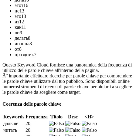
этот
16
не
13
это
13
из
12
как
11
ли
9
делать
8
иоанна
8
от
8
праздник
7
Questo Keyword Cloud fornisce una panoramica della frequenza di
utilizzo delle parole chiave all'interno della pagina.
Ãˆ importante effettuare ricerche per parole chiave per comprendere
le parole chiave utilizzate dal tuo pubblico. Sono disponibili online
numerosi strumenti di ricerca di parole chiave per aiutarti a scegliere
le parole chiave da scegliere come target.
Coerenza delle parole chiave
Keywords
Frequenza
Titolo
Desc
<H>
дальше
20
читать
20