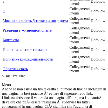
8
Dofollow
interni
Collegamenti
9
Dofollow
interni
Collegamenti
Можно ли лечить 5 точки на лице дома
Dofollow
interni
Collegamenti
Различия в жизненном опыте
Dofollow
interni
Collegamenti
Контакты
Dofollow
interni
Collegamenti
Пользовательское соглашение
Dofollow
interni
Collegamenti
Политика конфидециальности
Dofollow
interni
Collegamenti
Обратная связь
Dofollow
interni
Visualizza altro
Meno
Anche se non esiste un limite esatto al numero di link da includere in
una pagina, la best practice Ã¨ evitare di superare i 200 link.
I link trasferiscono il valore da una pagina all'altra, ma la quantitÃ
di valore che puÃ² essere trasmessa Ã¨ suddivisa tra tutti i
collegamenti in una pagina. CiÃ² significa che l'aggiunta di