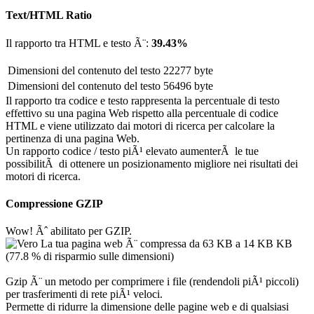
Text/HTML Ratio
Il rapporto tra HTML e testo Ã¨:
39.43%
Dimensioni del contenuto del testo
22277 byte
Dimensioni del contenuto del testo
56496 byte
Il rapporto tra codice e testo rappresenta la percentuale di testo
effettivo su una pagina Web rispetto alla percentuale di codice
HTML e viene utilizzato dai motori di ricerca per calcolare la
pertinenza di una pagina Web.
Un rapporto codice / testo piÃ¹ elevato aumenterÃ le tue
possibilitÃ di ottenere un posizionamento migliore nei risultati dei
motori di ricerca.
Compressione GZIP
Wow! Ãˆ abilitato per GZIP.
La tua pagina web Ã¨ compressa da 63 KB a 14 KB KB
(77.8 % di risparmio sulle dimensioni)
Gzip Ã¨ un metodo per comprimere i file (rendendoli piÃ¹ piccoli)
per trasferimenti di rete piÃ¹ veloci.
Permette di ridurre la dimensione delle pagine web e di qualsiasi