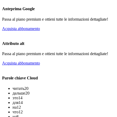
Anteprima Google
Passa al piano premium e ottieni tutte le informazioni dettagliate!
Acquista abbonamento
Attributo alt
Passa al piano premium e ottieni tutte le informazioni dettagliate!
Acquista abbonamento
Parole chiave Cloud
читать
20
дальше
20
это
14
для
14
на
12
что
12
из
8