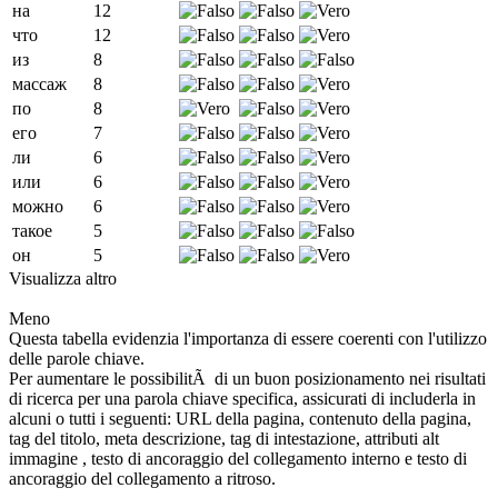
на
12
что
12
из
8
массаж
8
по
8
его
7
ли
6
или
6
можно
6
такое
5
он
5
Visualizza altro
Meno
Questa tabella evidenzia l'importanza di essere coerenti con l'utilizzo
delle parole chiave.
Per aumentare le possibilitÃ di un buon posizionamento nei risultati
di ricerca per una parola chiave specifica, assicurati di includerla in
alcuni o tutti i seguenti: URL della pagina, contenuto della pagina,
tag del titolo, meta descrizione, tag di intestazione, attributi alt
immagine , testo di ancoraggio del collegamento interno e testo di
ancoraggio del collegamento a ritroso.