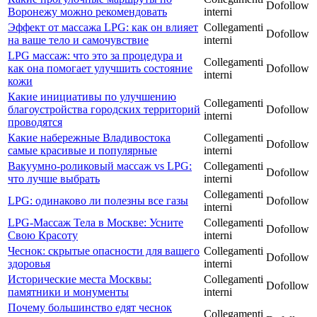
Dofollow
Воронежу можно рекомендовать
interni
Эффект от массажа LPG: как он влияет
Collegamenti
Dofollow
на ваше тело и самочувствие
interni
LPG массаж: что это за процедура и
Collegamenti
как она помогает улучшить состояние
Dofollow
interni
кожи
Какие инициативы по улучшению
Collegamenti
благоустройства городских территорий
Dofollow
interni
проводятся
Какие набережные Владивостока
Collegamenti
Dofollow
самые красивые и популярные
interni
Вакуумно-роликовый массаж vs LPG:
Collegamenti
Dofollow
что лучше выбрать
interni
Collegamenti
LPG: одинаково ли полезны все газы
Dofollow
interni
LPG-Массаж Тела в Москве: Усните
Collegamenti
Dofollow
Свою Красоту
interni
Чеснок: скрытые опасности для вашего
Collegamenti
Dofollow
здоровья
interni
Исторические места Москвы:
Collegamenti
Dofollow
памятники и монументы
interni
Почему большинство едят чеснок
Collegamenti