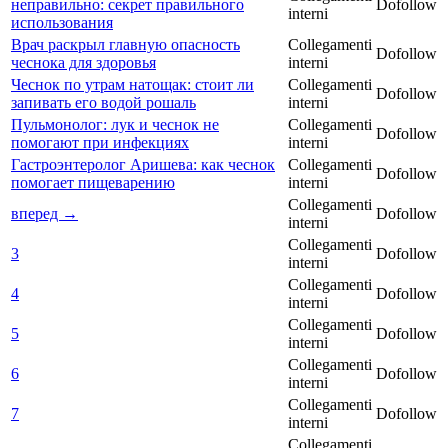
неправильно: секрет правильного
Dofollow
interni
использования
Врач раскрыл главную опасность
Collegamenti
Dofollow
чеснока для здоровья
interni
Чеснок по утрам натощак: стоит ли
Collegamenti
Dofollow
запивать его водой рошаль
interni
Пульмонолог: лук и чеснок не
Collegamenti
Dofollow
помогают при инфекциях
interni
Гастроэнтеролог Аришева: как чеснок
Collegamenti
Dofollow
помогает пищеварению
interni
Collegamenti
вперед →
Dofollow
interni
Collegamenti
3
Dofollow
interni
Collegamenti
4
Dofollow
interni
Collegamenti
5
Dofollow
interni
Collegamenti
6
Dofollow
interni
Collegamenti
7
Dofollow
interni
Collegamenti