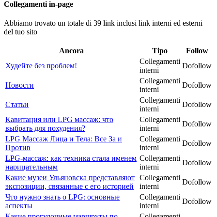
Collegamenti in-page
Abbiamo trovato un totale di 39 link inclusi link interni ed esterni
del tuo sito
Ancora
Tipo
Follow
Collegamenti
Худейте без проблем!
Dofollow
interni
Collegamenti
Новости
Dofollow
interni
Collegamenti
Статьи
Dofollow
interni
Кавитация или LPG массаж: что
Collegamenti
Dofollow
выбрать для похудения?
interni
LPG Массаж Лица и Тела: Все За и
Collegamenti
Dofollow
Против
interni
LPG-массаж: как техника стала именем
Collegamenti
Dofollow
нарицательным
interni
Какие музеи Ульяновска представляют
Collegamenti
Dofollow
экспозиции, связанные с его историей
interni
Что нужно знать о LPG: основные
Collegamenti
Dofollow
аспекты
interni
Какие прогулочные маршруты по
Collegamenti