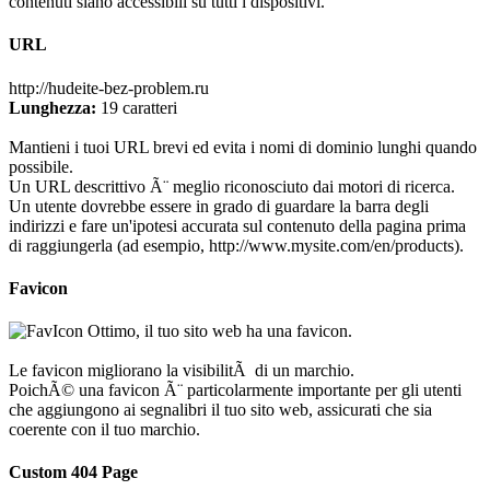
contenuti siano accessibili su tutti i dispositivi.
URL
http://hudeite-bez-problem.ru
Lunghezza:
19 caratteri
Mantieni i tuoi URL brevi ed evita i nomi di dominio lunghi quando
possibile.
Un URL descrittivo Ã¨ meglio riconosciuto dai motori di ricerca.
Un utente dovrebbe essere in grado di guardare la barra degli
indirizzi e fare un'ipotesi accurata sul contenuto della pagina prima
di raggiungerla (ad esempio, http://www.mysite.com/en/products).
Favicon
Ottimo, il tuo sito web ha una favicon.
Le favicon migliorano la visibilitÃ di un marchio.
PoichÃ© una favicon Ã¨ particolarmente importante per gli utenti
che aggiungono ai segnalibri il tuo sito web, assicurati che sia
coerente con il tuo marchio.
Custom 404 Page