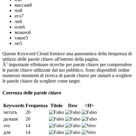
массаж
8
по
8
его
7
ли
6
или
6
можно
6
такое
5
он
5
Questo Keyword Cloud fornisce una panoramica della frequenza di
utilizzo delle parole chiave all'interno della pagina.
Ãˆ importante effettuare ricerche per parole chiave per comprendere
le parole chiave utilizzate dal tuo pubblico. Sono disponibili online
numerosi strumenti di ricerca di parole chiave per aiutarti a scegliere
le parole chiave da scegliere come target.
Coerenza delle parole chiave
Keywords
Frequenza
Titolo
Desc
<H>
читать
20
дальше
20
это
14
для
14