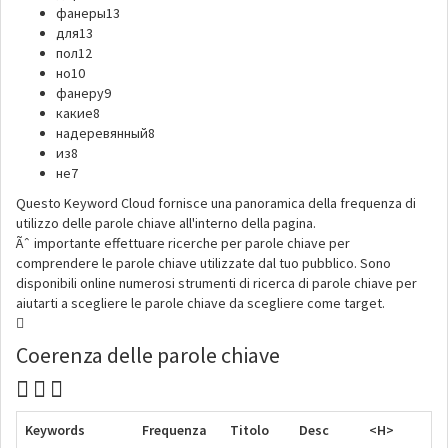
фанеры
13
для
13
пол
12
но
10
фанеру
9
какие
8
надеревянный
8
из
8
не
7
Questo Keyword Cloud fornisce una panoramica della frequenza di
utilizzo delle parole chiave all'interno della pagina.
Ãˆ importante effettuare ricerche per parole chiave per
comprendere le parole chiave utilizzate dal tuo pubblico. Sono
disponibili online numerosi strumenti di ricerca di parole chiave per
aiutarti a scegliere le parole chiave da scegliere come target.
Coerenza delle parole chiave
Keywords
Frequenza
Titolo
Desc
<H>