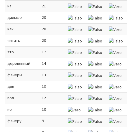
на
21
дальше
20
как
20
читать
20
это
17
деревянный
14
фанеры
13
для
13
пол
12
но
10
фанеру
9