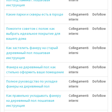
инструкция
Какие парки и скверы есть в городе
Collegamenti
Dofollow
interni
Помогите советом с полом: как
Collegamenti
Dofollow
выбрать идеальное покрытие для
interni
вашего дома
Как застелить фанеру на старый
Collegamenti
Dofollow
деревянный пол: пошаговая
interni
инструкция
Фанера на деревянный пол: как
Collegamenti
Dofollow
стильно оформить ваше помещение
interni
Полное руководство по укладке
Collegamenti
Dofollow
фанеры на деревянный пол
interni
Как правильно укладывать фанеру
Collegamenti
Dofollow
на деревянный пол: пошаговая
interni
инструкция