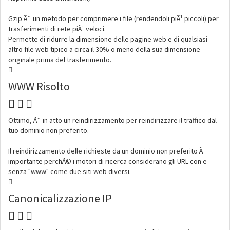
Gzip Ã¨ un metodo per comprimere i file (rendendoli piÃ¹ piccoli) per
trasferimenti di rete piÃ¹ veloci.
Permette di ridurre la dimensione delle pagine web e di qualsiasi
altro file web tipico a circa il 30% o meno della sua dimensione
originale prima del trasferimento.
WWW Risolto
Ottimo, Ã¨ in atto un reindirizzamento per reindirizzare il traffico dal
tuo dominio non preferito.
Il reindirizzamento delle richieste da un dominio non preferito Ã¨
importante perchÃ© i motori di ricerca considerano gli URL con e
senza "www" come due siti web diversi.
Canonicalizzazione IP