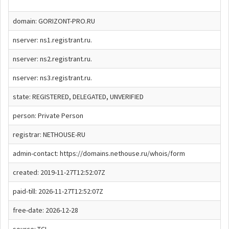
domain: GORIZONT-PRO.RU
nserver: ns1.registrant.ru.
nserver: ns2.registrant.ru.
nserver: ns3.registrant.ru.
state: REGISTERED, DELEGATED, UNVERIFIED
person: Private Person
registrar: NETHOUSE-RU
admin-contact: https://domains.nethouse.ru/whois/form
created: 2019-11-27T12:52:07Z
paid-till: 2026-11-27T12:52:07Z
free-date: 2026-12-28
source: TCI