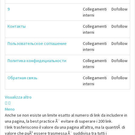
9
Collegamenti
Dofollow
interni
Контакты
Collegamenti
Dofollow
interni
Пользовательское соглашение
Collegamenti
Dofollow
interni
Политика конфидециальности
Collegamenti
Dofollow
interni
Обратная связь
Collegamenti
Dofollow
interni
Visualizza altro
Meno
Anche se non esiste un limite esatto al numero di link da includere in
una pagina, la best practice Ã¨ evitare di superare i 200 link.
I link trasferiscono il valore da una pagina all'altra, ma la quantitÃ di
valore che puÃ² essere trasmessa Ã¨ suddivisa tra tutti i