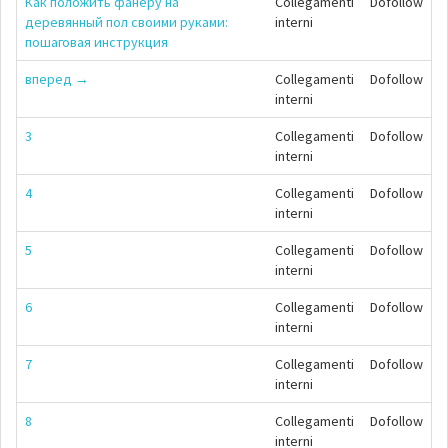
Как положить фанеру на
Collegamenti
Dofollow
деревянный пол своими руками:
interni
пошаговая инструкция
вперед →
Collegamenti
Dofollow
interni
3
Collegamenti
Dofollow
interni
4
Collegamenti
Dofollow
interni
5
Collegamenti
Dofollow
interni
6
Collegamenti
Dofollow
interni
7
Collegamenti
Dofollow
interni
8
Collegamenti
Dofollow
interni