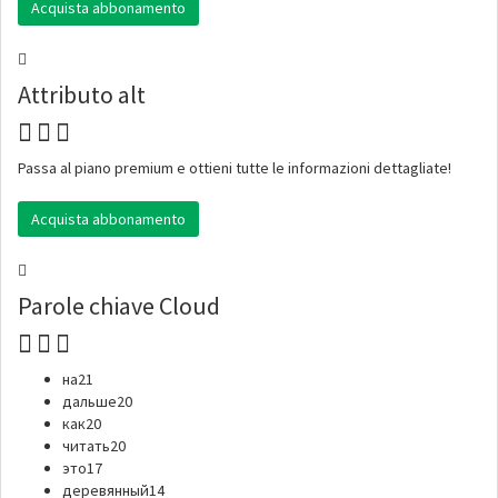
Acquista abbonamento
Attributo alt
Passa al piano premium e ottieni tutte le informazioni dettagliate!
Acquista abbonamento
Parole chiave Cloud
на
21
дальше
20
как
20
читать
20
это
17
деревянный
14