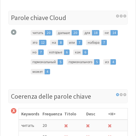
Parole chiave Cloud
читать
20
дальше
20
для
18
не
14
это
12
на
8
или
7
набора
7
но
7
которые
6
как
6
гормональный
5
гормонального
5
из
4
может
4
Coerenza delle parole chiave
Keywords
Frequenza
Titolo
Desc
<H>
читать
20