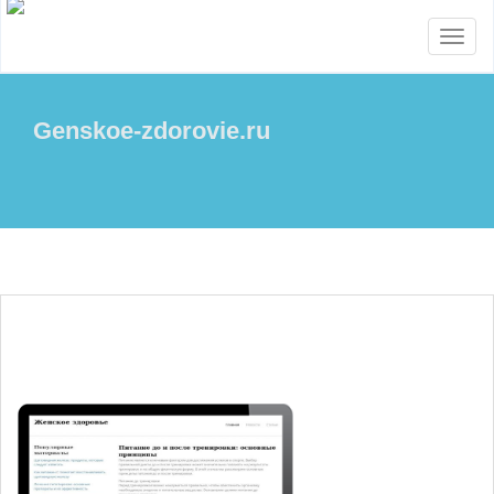
Menu
Genskoe-zdorovie.ru