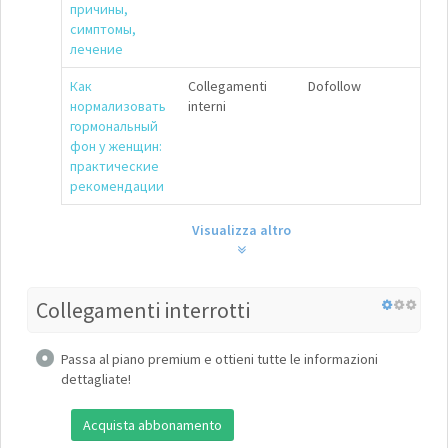
причины,
симптомы,
лечение
Как
Collegamenti
Dofollow
нормализовать
interni
гормональный
фон у женщин:
практические
рекомендации
Visualizza altro
Collegamenti interrotti
Passa al piano premium e ottieni tutte le informazioni
dettagliate!
Acquista abbonamento