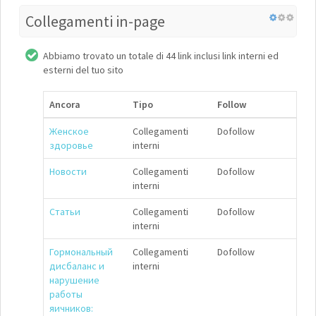
Collegamenti in-page
Abbiamo trovato un totale di 44 link inclusi link interni ed
esterni del tuo sito
Ancora
Tipo
Follow
Женское
Collegamenti
Dofollow
здоровье
interni
Новости
Collegamenti
Dofollow
interni
Статьи
Collegamenti
Dofollow
interni
Гормональный
Collegamenti
Dofollow
дисбаланс и
interni
нарушение
работы
яичников: