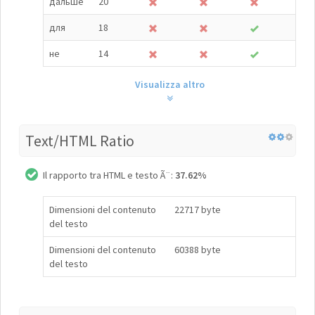
дальше
20
для
18
не
14
Visualizza altro
Text/HTML Ratio
Il rapporto tra HTML e testo Ã¨:
37.62%
Dimensioni del contenuto
22717 byte
del testo
Dimensioni del contenuto
60388 byte
del testo