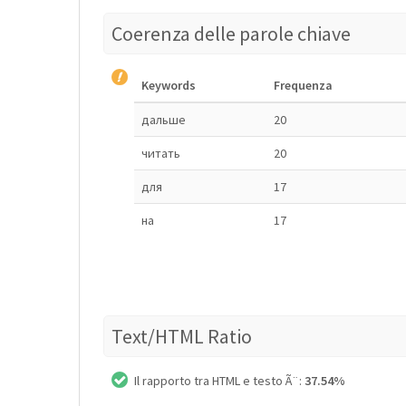
Coerenza delle parole chiave
Keywords
Frequenza
дальше
20
читать
20
для
17
на
17
Text/HTML Ratio
Il rapporto tra HTML e testo Ã¨:
37.54%