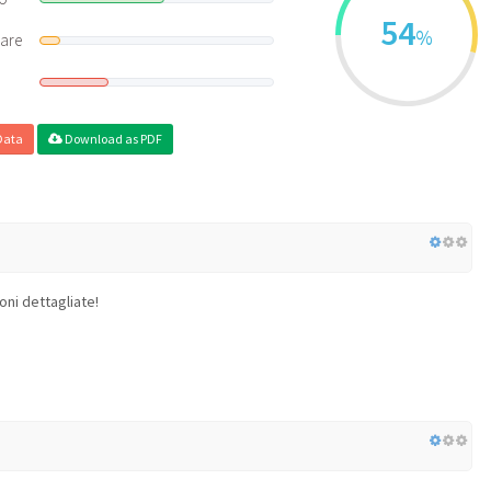
54
%
rare
Data
Download as PDF
oni dettagliate!