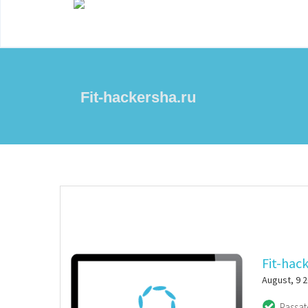
Fit-hackersha.ru
Fit-hac
August, 9 
Passat