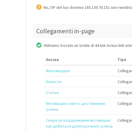
No, l'IP del tuo dominio 185.139.70.151 non reindiri
Collegamenti in-page
Abbiamo trovato un totale di 44 link inclusi link int
Ancora
Tipo
Фитхакерша
Collegam
Новости
Collegam
Статьи
Collegam
Мотивация: ключ к достижению
Collegam
успеха
Секреты поддержания мотивации:
Collegam
как добиться долгосрочного успеха