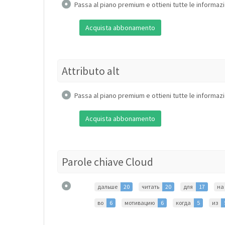
Passa al piano premium e ottieni tutte le informazi
Acquista abbonamento
Attributo alt
Passa al piano premium e ottieni tutte le informazi
Acquista abbonamento
Parole chiave Cloud
дальше
20
читать
20
для
17
на
во
6
мотивацию
6
когда
5
из