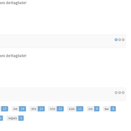
oni dettagliate!
oni dettagliate!
17
не
14
это
13
что
12
как
11
но
9
вы
8
5
через
5