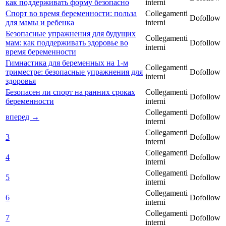
как поддерживать форму безопасно
interni
Спорт во время беременности: польза
Collegamenti
Dofollow
для мамы и ребенка
interni
Безопасные упражнения для будущих
Collegamenti
мам: как поддерживать здоровье во
Dofollow
interni
время беременности
Гимнастика для беременных на 1-м
Collegamenti
триместре: безопасные упражнения для
Dofollow
interni
здоровья
Безопасен ли спорт на ранних сроках
Collegamenti
Dofollow
беременности
interni
Collegamenti
вперед →
Dofollow
interni
Collegamenti
3
Dofollow
interni
Collegamenti
4
Dofollow
interni
Collegamenti
5
Dofollow
interni
Collegamenti
6
Dofollow
interni
Collegamenti
7
Dofollow
interni