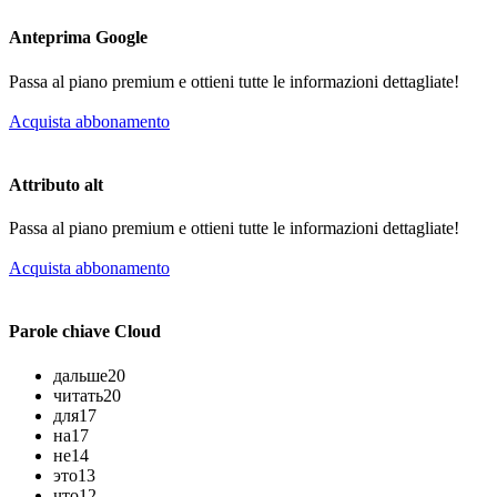
Anteprima Google
Passa al piano premium e ottieni tutte le informazioni dettagliate!
Acquista abbonamento
Attributo alt
Passa al piano premium e ottieni tutte le informazioni dettagliate!
Acquista abbonamento
Parole chiave Cloud
дальше
20
читать
20
для
17
на
17
не
14
это
13
что
12