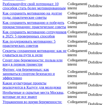
Разблокируйте свой потенциал: 10
Collegamenti
Dofollow
способов стать более мотивированным
interni
Как сохранить мотивацию на долгие
Collegamenti
Dofollow
годы: практические советы
interni
Как сохранить мотивацию и победить
Collegamenti
Dofollow
прокрастинацию: практические советы
interni
Как сохранить мотивацию сотрудников
Collegamenti
Dofollow
в 2025: 5 проверенных способов
interni
Как поддерживать мотивацию: 5
Collegamenti
Dofollow
практических советов
interni
Секреты сохранения мотивации: как не
Collegamenti
Dofollow
сдаваться на пути к цели
interni
Спорт при беременности: польза или
Collegamenti
Dofollow
вред в первом триместре
interni
Фитнес для беременных: как
Collegamenti
заниматься спортом безопасно и
Dofollow
interni
эффективно
Какие культурные проекты
Collegamenti
Dofollow
реализуются в Калуге для молодежи
interni
Необычные и скрытые места Москвы,
Collegamenti
Dofollow
которые не все знают
interni
Упражнения во время беременности:
Collegamenti
Dofollow