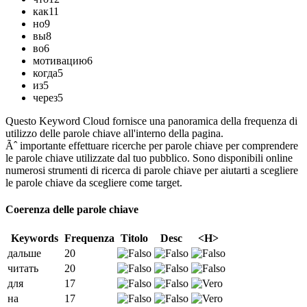
как
11
но
9
вы
8
во
6
мотивацию
6
когда
5
из
5
через
5
Questo Keyword Cloud fornisce una panoramica della frequenza di
utilizzo delle parole chiave all'interno della pagina.
Ãˆ importante effettuare ricerche per parole chiave per comprendere
le parole chiave utilizzate dal tuo pubblico. Sono disponibili online
numerosi strumenti di ricerca di parole chiave per aiutarti a scegliere
le parole chiave da scegliere come target.
Coerenza delle parole chiave
Keywords
Frequenza
Titolo
Desc
<H>
дальше
20
читать
20
для
17
на
17