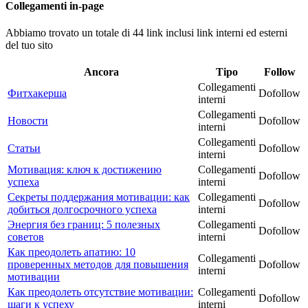
Collegamenti in-page
Abbiamo trovato un totale di 44 link inclusi link interni ed esterni
del tuo sito
Ancora
Tipo
Follow
Collegamenti
Фитхакерша
Dofollow
interni
Collegamenti
Новости
Dofollow
interni
Collegamenti
Статьи
Dofollow
interni
Мотивация: ключ к достижению
Collegamenti
Dofollow
успеха
interni
Секреты поддержания мотивации: как
Collegamenti
Dofollow
добиться долгосрочного успеха
interni
Энергия без границ: 5 полезных
Collegamenti
Dofollow
советов
interni
Как преодолеть апатию: 10
Collegamenti
проверенных методов для повышения
Dofollow
interni
мотивации
Как преодолеть отсутствие мотивации:
Collegamenti
Dofollow
шаги к успеху
interni