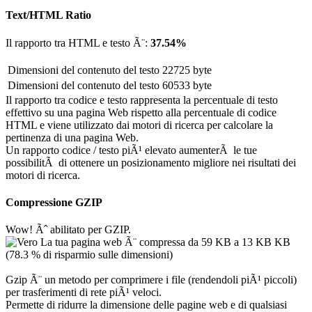
Text/HTML Ratio
Il rapporto tra HTML e testo Ã¨:
37.54%
Dimensioni del contenuto del testo
22725 byte
Dimensioni del contenuto del testo
60533 byte
Il rapporto tra codice e testo rappresenta la percentuale di testo
effettivo su una pagina Web rispetto alla percentuale di codice
HTML e viene utilizzato dai motori di ricerca per calcolare la
pertinenza di una pagina Web.
Un rapporto codice / testo piÃ¹ elevato aumenterÃ le tue
possibilitÃ di ottenere un posizionamento migliore nei risultati dei
motori di ricerca.
Compressione GZIP
Wow! Ãˆ abilitato per GZIP.
La tua pagina web Ã¨ compressa da 59 KB a 13 KB KB
(78.3 % di risparmio sulle dimensioni)
Gzip Ã¨ un metodo per comprimere i file (rendendoli piÃ¹ piccoli)
per trasferimenti di rete piÃ¹ veloci.
Permette di ridurre la dimensione delle pagine web e di qualsiasi