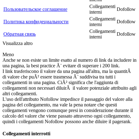
Collegamenti
Пользовательское соглашение
Dofollow
interni
Collegamenti
Политика конфидециальности
Dofollow
interni
Collegamenti
Обратная связь
Dofollow
interni
Visualizza altro
Meno
Anche se non esiste un limite esatto al numero di link da includere in
una pagina, la best practice Ã¨ evitare di superare i 200 link.
I link trasferiscono il valore da una pagina all'altra, ma la quantitÃ
di valore che puÃ² essere trasmessa Ã¨ suddivisa tra tutti i
collegamenti in una pagina. CiÃ² significa che l'aggiunta di
collegamenti non necessari diluirÃ il valore potenziale attribuito agli
altri collegamenti.
L'uso dell'attributo Nofollow impedisce il passaggio del valore alla
pagina del collegamento, ma vale la pena notare che questi
collegamenti vengono comunque presi in considerazione durante il
calcolo del valore che viene passato attraverso ogni collegamento,
quindi i collegamenti Nofollow possono anche diluire il pagerank.
Collegamenti interrotti