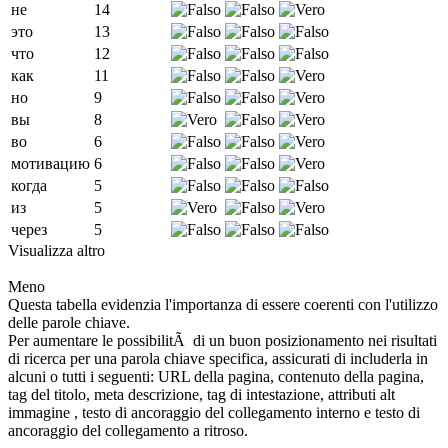
не
14
это
13
что
12
как
11
но
9
вы
8
во
6
мотивацию
6
когда
5
из
5
через
5
Visualizza altro
Meno
Questa tabella evidenzia l'importanza di essere coerenti con l'utilizzo
delle parole chiave.
Per aumentare le possibilitÃ di un buon posizionamento nei risultati
di ricerca per una parola chiave specifica, assicurati di includerla in
alcuni o tutti i seguenti: URL della pagina, contenuto della pagina,
tag del titolo, meta descrizione, tag di intestazione, attributi alt
immagine , testo di ancoraggio del collegamento interno e testo di
ancoraggio del collegamento a ritroso.