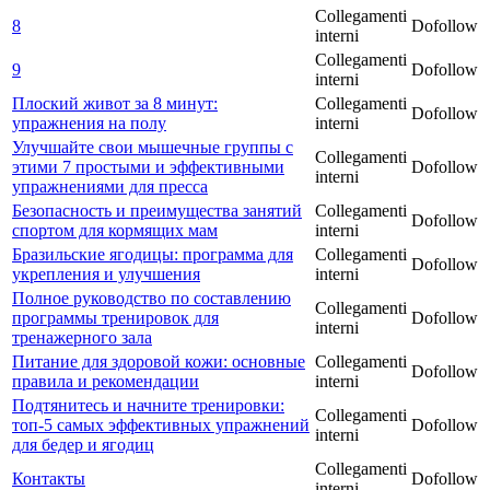
Collegamenti
8
Dofollow
interni
Collegamenti
9
Dofollow
interni
Плоский живот за 8 минут:
Collegamenti
Dofollow
упражнения на полу
interni
Улучшайте свои мышечные группы с
Collegamenti
этими 7 простыми и эффективными
Dofollow
interni
упражнениями для пресса
Безопасность и преимущества занятий
Collegamenti
Dofollow
спортом для кормящих мам
interni
Бразильские ягодицы: программа для
Collegamenti
Dofollow
укрепления и улучшения
interni
Полное руководство по составлению
Collegamenti
программы тренировок для
Dofollow
interni
тренажерного зала
Питание для здоровой кожи: основные
Collegamenti
Dofollow
правила и рекомендации
interni
Подтянитесь и начните тренировки:
Collegamenti
топ-5 самых эффективных упражнений
Dofollow
interni
для бедер и ягодиц
Collegamenti
Контакты
Dofollow
interni