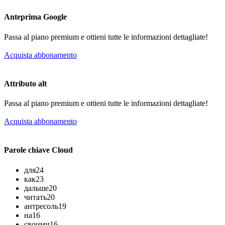
Anteprima Google
Passa al piano premium e ottieni tutte le informazioni dettagliate!
Acquista abbonamento
Attributo alt
Passa al piano premium e ottieni tutte le informazioni dettagliate!
Acquista abbonamento
Parole chiave Cloud
для
24
как
23
дальше
20
читать
20
антресоль
19
на
16
своими
16