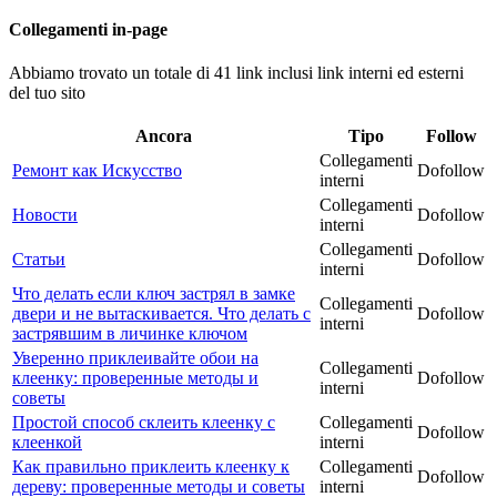
Collegamenti in-page
Abbiamo trovato un totale di 41 link inclusi link interni ed esterni
del tuo sito
Ancora
Tipo
Follow
Collegamenti
Ремонт как Искусство
Dofollow
interni
Collegamenti
Новости
Dofollow
interni
Collegamenti
Статьи
Dofollow
interni
Что делать если ключ застрял в замке
Collegamenti
двери и не вытаскивается. Что делать с
Dofollow
interni
застрявшим в личинке ключом
Уверенно приклеивайте обои на
Collegamenti
клеенку: проверенные методы и
Dofollow
interni
советы
Простой способ склеить клеенку с
Collegamenti
Dofollow
клеенкой
interni
Как правильно приклеить клеенку к
Collegamenti
Dofollow
дереву: проверенные методы и советы
interni