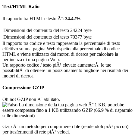
Text/HTML Ratio
Il rapporto tra HTML e testo Ã¨:
34.42%
Dimensioni del contenuto del testo
24224 byte
Dimensioni del contenuto del testo
70377 byte
Il rapporto tra codice e testo rappresenta la percentuale di testo
effettivo su una pagina Web rispetto alla percentuale di codice
HTML e viene utilizzato dai motori di ricerca per calcolare la
pertinenza di una pagina Web.
Un rapporto codice / testo piÃ¹ elevato aumenterÃ le tue
possibilitÃ di ottenere un posizionamento migliore nei risultati dei
motori di ricerca.
Compressione GZIP
Oh no! GZIP non Ã¨ abilitato.
La dimensione della tua pagina web Ã¨ 1 KB, potrebbe
essere compressa fino a 1 KB utilizzando GZIP (66.9 % di risparmio
sulle dimensioni)
Gzip Ã¨ un metodo per comprimere i file (rendendoli piÃ¹ piccoli)
per trasferimenti di rete piÃ¹ veloci.