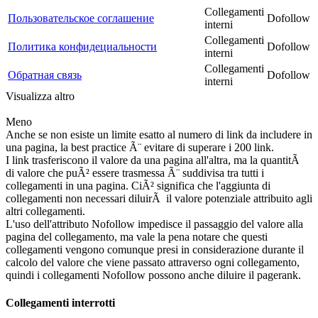
Collegamenti
Пользовательское соглашение
Dofollow
interni
Collegamenti
Политика конфидециальности
Dofollow
interni
Collegamenti
Обратная связь
Dofollow
interni
Visualizza altro
Meno
Anche se non esiste un limite esatto al numero di link da includere in
una pagina, la best practice Ã¨ evitare di superare i 200 link.
I link trasferiscono il valore da una pagina all'altra, ma la quantitÃ
di valore che puÃ² essere trasmessa Ã¨ suddivisa tra tutti i
collegamenti in una pagina. CiÃ² significa che l'aggiunta di
collegamenti non necessari diluirÃ il valore potenziale attribuito agli
altri collegamenti.
L'uso dell'attributo Nofollow impedisce il passaggio del valore alla
pagina del collegamento, ma vale la pena notare che questi
collegamenti vengono comunque presi in considerazione durante il
calcolo del valore che viene passato attraverso ogni collegamento,
quindi i collegamenti Nofollow possono anche diluire il pagerank.
Collegamenti interrotti