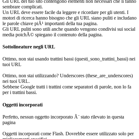
Gli URL del tuo sito contengono elementi non necessari che li fanno
sembrare complicati.
Un URL deve essere facile da leggere e ricordare per gli utenti. I
motori di ricerca hanno bisogno che gli URL siano puliti e includano
le parole chiave piÃ¹ importanti della tua pagina.
Gli URL puliti sono utili anche quando vengono condivisi sui social
media poichÃ© spiegano il contenuto della pagina.
Sottolineature negli URL
Ottimo, non stai usando trattini bassi (questi_sono_trattini_bassi) nei
tuoi URL
Ottimo, non stai utilizzando? Underscores (these_are_underscores)
nei tuoi URL.
Sebbene Google tratti i trattini come separatori di parole, non lo fa
per i trattini bassi.
Oggetti incorporati
Perfetto, nessun oggetto incorporato Ã¨ stato rilevato in questa
pagina
Oggetti incorporati come Flash. Dovrebbe essere utilizzato solo per