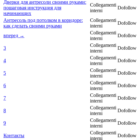
Дверки для антресоли своими руками:
Collegamenti
пошаговая инструкция для
Dofollow
interni
начинающих
Антресоль под потолком в коридоре:
Collegamenti
Dofollow
как сделать своими руками
interni
Collegamenti
вперед →
Dofollow
interni
Collegamenti
3
Dofollow
interni
Collegamenti
4
Dofollow
interni
Collegamenti
5
Dofollow
interni
Collegamenti
6
Dofollow
interni
Collegamenti
7
Dofollow
interni
Collegamenti
8
Dofollow
interni
Collegamenti
9
Dofollow
interni
Collegamenti
Контакты
Dofollow
interni