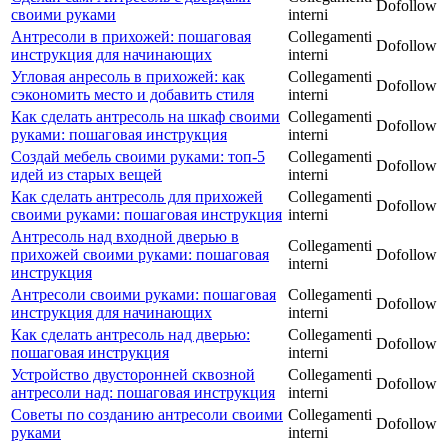
Dofollow
своими руками
interni
Антресоли в прихожей: пошаговая
Collegamenti
Dofollow
инструкция для начинающих
interni
Угловая анресоль в прихожей: как
Collegamenti
Dofollow
сэкономить место и добавить стиля
interni
Как сделать антресоль на шкаф своими
Collegamenti
Dofollow
руками: пошаговая инструкция
interni
Создай мебель своими руками: топ-5
Collegamenti
Dofollow
идей из старых вещей
interni
Как сделать антресоль для прихожей
Collegamenti
Dofollow
своими руками: пошаговая инструкция
interni
Антресоль над входной дверью в
Collegamenti
прихожей своими руками: пошаговая
Dofollow
interni
инструкция
Антресоли своими руками: пошаговая
Collegamenti
Dofollow
инструкция для начинающих
interni
Как сделать антресоль над дверью:
Collegamenti
Dofollow
пошаговая инструкция
interni
Устройство двусторонней сквозной
Collegamenti
Dofollow
антресоли над: пошаговая инструкция
interni
Советы по созданию антресоли своими
Collegamenti
Dofollow
руками
interni