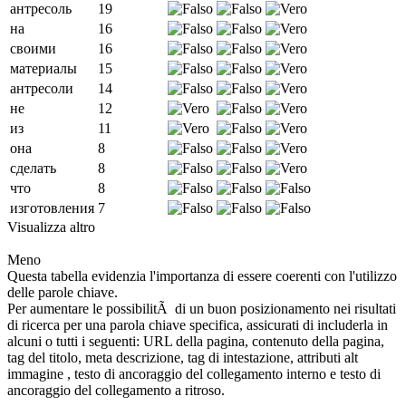
антресоль
19
на
16
своими
16
материалы
15
антресоли
14
не
12
из
11
она
8
сделать
8
что
8
изготовления
7
Visualizza altro
Meno
Questa tabella evidenzia l'importanza di essere coerenti con l'utilizzo
delle parole chiave.
Per aumentare le possibilitÃ di un buon posizionamento nei risultati
di ricerca per una parola chiave specifica, assicurati di includerla in
alcuni o tutti i seguenti: URL della pagina, contenuto della pagina,
tag del titolo, meta descrizione, tag di intestazione, attributi alt
immagine , testo di ancoraggio del collegamento interno e testo di
ancoraggio del collegamento a ritroso.