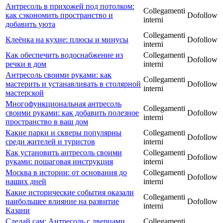
Антресоль в прихожей под потолком:
Collegamenti
как сэкономить пространство и
Dofollow
interni
добавить уюта
Collegamenti
Клеёнка на кухне: плюсы и минусы
Dofollow
interni
Как обеспечить водоснабжение из
Collegamenti
Dofollow
речки в дом
interni
Антресоль своими руками: как
Collegamenti
мастерить и устанавливать в столярной
Dofollow
interni
мастерской
Многофункциональная антресоль
Collegamenti
своими руками: как добавить полезное
Dofollow
interni
пространство в ваш дом
Какие парки и скверы популярны
Collegamenti
Dofollow
среди жителей и туристов
interni
Как установить антресоль своими
Collegamenti
Dofollow
руками: пошаговая инструкция
interni
Москва в истории: от основания до
Collegamenti
Dofollow
наших дней
interni
Какие исторические события оказали
Collegamenti
наибольшее влияние на развитие
Dofollow
interni
Казани
Сделай сам: Антресоль с дверцами
Collegamenti