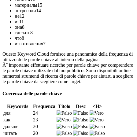
материалы
15
антресоли
14
не
12
из
11
она
8
сделать
8
что
8
изготовления
7
Questo Keyword Cloud fornisce una panoramica della frequenza di
utilizzo delle parole chiave all'interno della pagina.
Ãˆ importante effettuare ricerche per parole chiave per comprendere
le parole chiave utilizzate dal tuo pubblico. Sono disponibili online
numerosi strumenti di ricerca di parole chiave per aiutarti a scegliere
le parole chiave da scegliere come target.
Coerenza delle parole chiave
Keywords
Frequenza
Titolo
Desc
<H>
для
24
как
23
дальше
20
читать
20