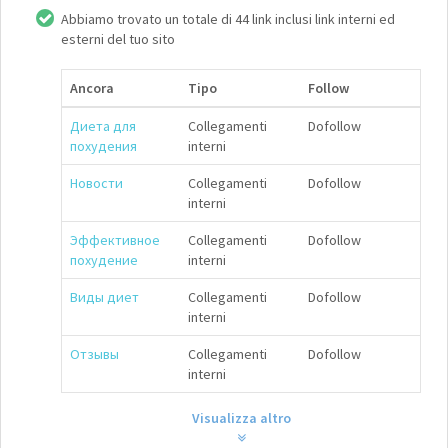
Abbiamo trovato un totale di 44 link inclusi link interni ed
esterni del tuo sito
Ancora
Tipo
Follow
Диета для
Collegamenti
Dofollow
похудения
interni
Новости
Collegamenti
Dofollow
interni
Эффективное
Collegamenti
Dofollow
похудение
interni
Виды диет
Collegamenti
Dofollow
interni
Отзывы
Collegamenti
Dofollow
interni
Visualizza altro