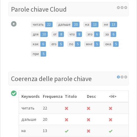
Parole chiave Cloud
читать
22
дальше
20
на
13
не
13
для
10
от
8
что
8
это
6
за
6
как
6
его
5
по
5
мне
5
она
5
при
5
Coerenza delle parole chiave
Keywords
Frequenza
Titolo
Desc
<H>
читать
22
дальше
20
на
13