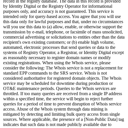
record in the registry database. The data in this record is provided
by Identity Digital or the Registry Operator for informational
purposes only, and accuracy is not guaranteed. This service is
intended only for query-based access. You agree that you will use
this data only for lawful purposes and that, under no circumstances
will you use this data to (a) allow, enable, or otherwise support the
transmission by e-mail, telephone, or facsimile of mass unsolicited,
commercial advertising or solicitations to entities other than the data
recipient's own existing customers; or (b) enable high volume,
automated, electronic processes that send queries or data to the
systems of Registry Operator, a Registrar, or Identity Digital except
as reasonably necessary to register domain names or modify
existing registrations. When using the Whois service, please
consider the following: The Whois service is not a replacement for
standard EPP commands to the SRS service. Whois is not
considered authoritative for registered domain objects. The Whois
service may be scheduled for downtime during production or
OT&E maintenance periods. Queries to the Whois services are
throttled. If too many queries are received from a single IP address
within a specified time, the service will begin to reject further
queries for a period of time to prevent disruption of Whois service
access. Abuse of the Whois system through data mining is
mitigated by detecting and limiting bulk query access from single
sources. Where applicable, the presence of a [Non-Public Data] tag
indicates that such data is not made publicly available due to