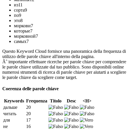
из
11
сорта
9
по
9
это
8
моркови
7
которые
7
морковной
7
самых
7
Questo Keyword Cloud fornisce una panoramica della frequenza di
utilizzo delle parole chiave all'interno della pagina.
Ãˆ importante effettuare ricerche per parole chiave per comprendere
le parole chiave utilizzate dal tuo pubblico. Sono disponibili online
numerosi strumenti di ricerca di parole chiave per aiutarti a scegliere
le parole chiave da scegliere come target.
Coerenza delle parole chiave
Keywords
Frequenza
Titolo
Desc
<H>
дальше
20
читать
20
для
17
не
16