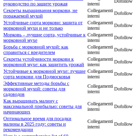
Dofollow
руководство по защите урожая
interni
Секреты выращивания моркови, не
Collegamenti
Dofollow
поражаемой мухой
interni
Устойчивые сорта моркови: защита от
Collegamenti
Dofollow
морковной мухи и не только
interni
Морковь – лучшие сорта, устойчивые к
Collegamenti
Dofollow
морковной мухе
interni
Борьба с морковной мухой: как
Collegamenti
Dofollow
справиться с вредителем
interni
Секреты устойчивости моркови к
Collegamenti
Dofollow
морковной мухе: как защитить урожай
interni
Устойчивые к морковной мухе: лучшие
Collegamenti
Dofollow
сорта моркови для Подмосковья
interni
Эффективные методы борьбы с
Collegamenti
морковной мухой: советы для
Dofollow
interni
садоводов
Как выращивать малину с
Collegamenti
максимальной прибылью: советы для
Dofollow
interni
начинающих
Оптимальное время для посадки
Collegamenti
малины в 2025 году: советы и
Dofollow
interni
рекомендации