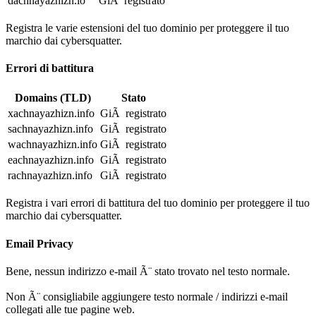
dachnayazhizn.io
GiÃ registrato
Registra le varie estensioni del tuo dominio per proteggere il tuo
marchio dai cybersquatter.
Errori di battitura
Domains (TLD)
Stato
xachnayazhizn.info
GiÃ registrato
sachnayazhizn.info
GiÃ registrato
wachnayazhizn.info
GiÃ registrato
eachnayazhizn.info
GiÃ registrato
rachnayazhizn.info
GiÃ registrato
Registra i vari errori di battitura del tuo dominio per proteggere il tuo
marchio dai cybersquatter.
Email Privacy
Bene, nessun indirizzo e-mail Ã¨ stato trovato nel testo normale.
Non Ã¨ consigliabile aggiungere testo normale / indirizzi e-mail
collegati alle tue pagine web.