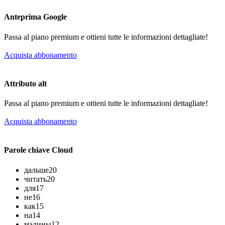
Anteprima Google
Passa al piano premium e ottieni tutte le informazioni dettagliate!
Acquista abbonamento
Attributo alt
Passa al piano premium e ottieni tutte le informazioni dettagliate!
Acquista abbonamento
Parole chiave Cloud
дальше
20
читать
20
для
17
не
16
как
15
на
14
малины
12