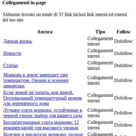
Collegamenti in-page
Abbiamo trovato un totale di 37 link inclusi link interni ed esterni
del tuo sito
Ancora
Tipo
Follow
Collegamenti
Дачная жизнь
Dofollow
interni
Collegamenti
Новости
Dofollow
interni
Collegamenti
Статьи
Dofollow
interni
Морковь в земле замерзает при
Collegamenti
температуре. Овощи и осенние
Dofollow
interni
заморозки
Если зимой не топить дом зимой.
Collegamenti
Оптимальный температурный режим
Dofollow
interni
для деревянного дома
Лучшие сорта моркови, устойчивые к
Collegamenti
Dofollow
черной гнили: выбор для вашего сада
interni
Беспроигрышные сорта моркови: 12
Collegamenti
Dofollow
рекомендаций для высокого урожая
interni
Болезни и вредители моркови: полное
Collegamenti