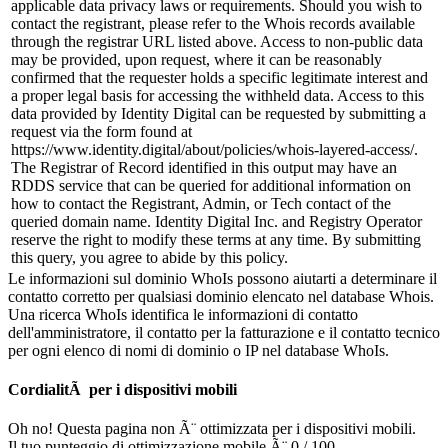
applicable data privacy laws or requirements. Should you wish to
contact the registrant, please refer to the Whois records available
through the registrar URL listed above. Access to non-public data
may be provided, upon request, where it can be reasonably
confirmed that the requester holds a specific legitimate interest and
a proper legal basis for accessing the withheld data. Access to this
data provided by Identity Digital can be requested by submitting a
request via the form found at
https://www.identity.digital/about/policies/whois-layered-access/.
The Registrar of Record identified in this output may have an
RDDS service that can be queried for additional information on
how to contact the Registrant, Admin, or Tech contact of the
queried domain name. Identity Digital Inc. and Registry Operator
reserve the right to modify these terms at any time. By submitting
this query, you agree to abide by this policy.
Le informazioni sul dominio WhoIs possono aiutarti a determinare il
contatto corretto per qualsiasi dominio elencato nel database Whois.
Una ricerca WhoIs identifica le informazioni di contatto
dell'amministratore, il contatto per la fatturazione e il contatto tecnico
per ogni elenco di nomi di dominio o IP nel database WhoIs.
CordialitÃ per i dispositivi mobili
Oh no! Questa pagina non Ã¨ ottimizzata per i dispositivi mobili.
Il tuo punteggio di ottimizzazione mobile Ã¨ 0 / 100