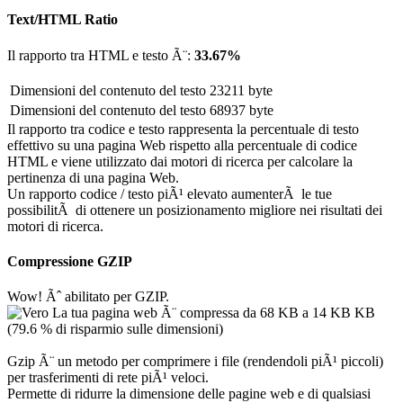
Text/HTML Ratio
Il rapporto tra HTML e testo Ã¨:
33.67%
Dimensioni del contenuto del testo
23211 byte
Dimensioni del contenuto del testo
68937 byte
Il rapporto tra codice e testo rappresenta la percentuale di testo
effettivo su una pagina Web rispetto alla percentuale di codice
HTML e viene utilizzato dai motori di ricerca per calcolare la
pertinenza di una pagina Web.
Un rapporto codice / testo piÃ¹ elevato aumenterÃ le tue
possibilitÃ di ottenere un posizionamento migliore nei risultati dei
motori di ricerca.
Compressione GZIP
Wow! Ãˆ abilitato per GZIP.
La tua pagina web Ã¨ compressa da 68 KB a 14 KB KB
(79.6 % di risparmio sulle dimensioni)
Gzip Ã¨ un metodo per comprimere i file (rendendoli piÃ¹ piccoli)
per trasferimenti di rete piÃ¹ veloci.
Permette di ridurre la dimensione delle pagine web e di qualsiasi