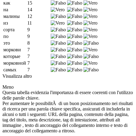
как
15
на
14
малины
12
из
11
сорта
9
по
9
это
8
моркови
7
которые
7
морковной
7
самых
7
Visualizza altro
Meno
Questa tabella evidenzia l'importanza di essere coerenti con l'utilizzo
delle parole chiave.
Per aumentare le possibilitÃ di un buon posizionamento nei risultati
di ricerca per una parola chiave specifica, assicurati di includerla in
alcuni o tutti i seguenti: URL della pagina, contenuto della pagina,
tag del titolo, meta descrizione, tag di intestazione, attributi alt
immagine , testo di ancoraggio del collegamento interno e testo di
ancoraggio del collegamento a ritroso.