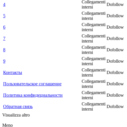
Collegamenti
4
Dofollow
interni
Collegamenti
5
Dofollow
interni
Collegamenti
6
Dofollow
interni
Collegamenti
7
Dofollow
interni
Collegamenti
8
Dofollow
interni
Collegamenti
9
Dofollow
interni
Collegamenti
Контакты
Dofollow
interni
Collegamenti
Пользовательское соглашение
Dofollow
interni
Collegamenti
Политика конфидециальности
Dofollow
interni
Collegamenti
Обратная связь
Dofollow
interni
Visualizza altro
Meno