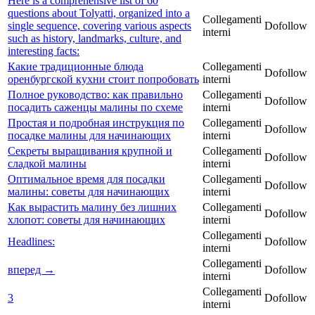
Here is a comprehensive list of 60
questions about Tolyatti, organized into a
Collegamenti
single sequence, covering various aspects
Dofollow
interni
such as history, landmarks, culture, and
interesting facts:
Какие традиционные блюда
Collegamenti
Dofollow
оренбургской кухни стоит попробовать
interni
Полное руководство: как правильно
Collegamenti
Dofollow
посадить саженцы малины по схеме
interni
Простая и подробная инструкция по
Collegamenti
Dofollow
посадке малины для начинающих
interni
Секреты выращивания крупной и
Collegamenti
Dofollow
сладкой малины
interni
Оптимальное время для посадки
Collegamenti
Dofollow
малины: советы для начинающих
interni
Как вырастить малину без лишних
Collegamenti
Dofollow
хлопот: советы для начинающих
interni
Collegamenti
Headlines:
Dofollow
interni
Collegamenti
вперед →
Dofollow
interni
Collegamenti
3
Dofollow
interni