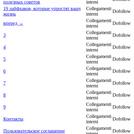
полезных советов
interni
19 лайфхаков, которые упростят вашу
Collegamenti
Dofollow
жизнь
interni
Collegamenti
вперед →
Dofollow
interni
Collegamenti
3
Dofollow
interni
Collegamenti
4
Dofollow
interni
Collegamenti
5
Dofollow
interni
Collegamenti
6
Dofollow
interni
Collegamenti
7
Dofollow
interni
Collegamenti
8
Dofollow
interni
Collegamenti
9
Dofollow
interni
Collegamenti
Контакты
Dofollow
interni
Collegamenti
Пользовательское соглашение
Dofollow
interni