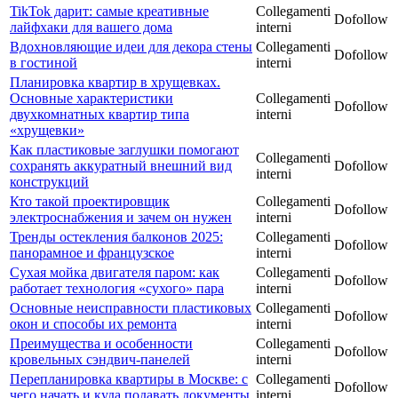
TikTok дарит: самые креативные
Collegamenti
Dofollow
лайфхаки для вашего дома
interni
Вдохновляющие идеи для декора стены
Collegamenti
Dofollow
в гостиной
interni
Планировка квартир в хрущевках.
Основные характеристики
Collegamenti
Dofollow
двухкомнатных квартир типа
interni
«хрущевки»
Как пластиковые заглушки помогают
Collegamenti
сохранять аккуратный внешний вид
Dofollow
interni
конструкций
Кто такой проектировщик
Collegamenti
Dofollow
электроснабжения и зачем он нужен
interni
Тренды остекления балконов 2025:
Collegamenti
Dofollow
панорамное и французское
interni
Сухая мойка двигателя паром: как
Collegamenti
Dofollow
работает технология «сухого» пара
interni
Основные неисправности пластиковых
Collegamenti
Dofollow
окон и способы их ремонта
interni
Преимущества и особенности
Collegamenti
Dofollow
кровельных сэндвич-панелей
interni
Перепланировка квартиры в Москве: с
Collegamenti
Dofollow
чего начать и куда подавать документы
interni