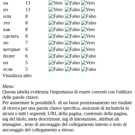
на
13
из
13
или
8
это
8
как
8
сделать
8
но
7
которые
6
более
6
их
5
если
5
Visualizza altro
Meno
Questa tabella evidenzia l'importanza di essere coerenti con l'utilizzo
delle parole chiave.
Per aumentare le possibilitÃ di un buon posizionamento nei risultati
di ricerca per una parola chiave specifica, assicurati di includerla in
alcuni o tutti i seguenti: URL della pagina, contenuto della pagina,
tag del titolo, meta descrizione, tag di intestazione, attributi alt
immagine , testo di ancoraggio del collegamento interno e testo di
ancoraggio del collegamento a ritroso.