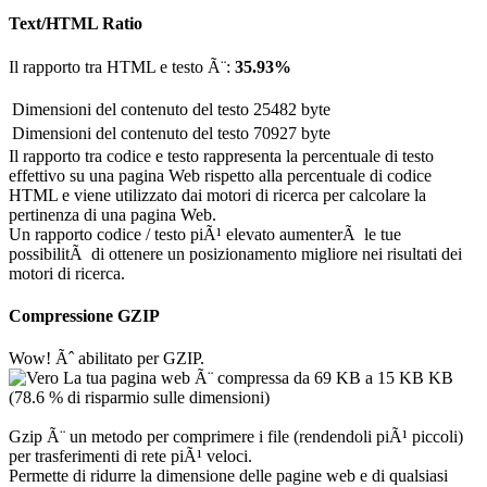
Text/HTML Ratio
Il rapporto tra HTML e testo Ã¨:
35.93%
Dimensioni del contenuto del testo
25482 byte
Dimensioni del contenuto del testo
70927 byte
Il rapporto tra codice e testo rappresenta la percentuale di testo
effettivo su una pagina Web rispetto alla percentuale di codice
HTML e viene utilizzato dai motori di ricerca per calcolare la
pertinenza di una pagina Web.
Un rapporto codice / testo piÃ¹ elevato aumenterÃ le tue
possibilitÃ di ottenere un posizionamento migliore nei risultati dei
motori di ricerca.
Compressione GZIP
Wow! Ãˆ abilitato per GZIP.
La tua pagina web Ã¨ compressa da 69 KB a 15 KB KB
(78.6 % di risparmio sulle dimensioni)
Gzip Ã¨ un metodo per comprimere i file (rendendoli piÃ¹ piccoli)
per trasferimenti di rete piÃ¹ veloci.
Permette di ridurre la dimensione delle pagine web e di qualsiasi