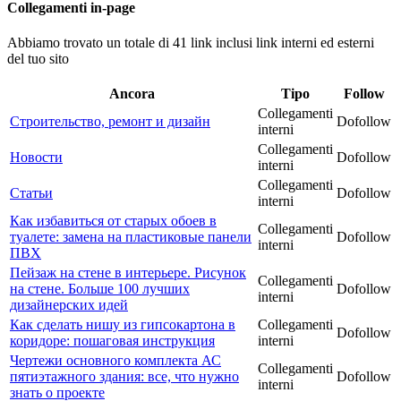
Collegamenti in-page
Abbiamo trovato un totale di 41 link inclusi link interni ed esterni
del tuo sito
Ancora
Tipo
Follow
Collegamenti
Строительство, ремонт и дизайн
Dofollow
interni
Collegamenti
Новости
Dofollow
interni
Collegamenti
Статьи
Dofollow
interni
Как избавиться от старых обоев в
Collegamenti
туалете: замена на пластиковые панели
Dofollow
interni
ПВХ
Пейзаж на стене в интерьере. Рисунок
Collegamenti
на стене. Больше 100 лучших
Dofollow
interni
дизайнерских идей
Как сделать нишу из гипсокартона в
Collegamenti
Dofollow
коридоре: пошаговая инструкция
interni
Чертежи основного комплекта АС
Collegamenti
пятиэтажного здания: все, что нужно
Dofollow
interni
знать о проекте