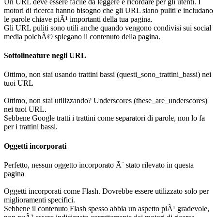
Un URL deve essere facile da leggere e ricordare per gli utenti. I
motori di ricerca hanno bisogno che gli URL siano puliti e includano
le parole chiave piÃ¹ importanti della tua pagina.
Gli URL puliti sono utili anche quando vengono condivisi sui social
media poichÃ© spiegano il contenuto della pagina.
Sottolineature negli URL
Ottimo, non stai usando trattini bassi (questi_sono_trattini_bassi) nei
tuoi URL
Ottimo, non stai utilizzando? Underscores (these_are_underscores)
nei tuoi URL.
Sebbene Google tratti i trattini come separatori di parole, non lo fa
per i trattini bassi.
Oggetti incorporati
Perfetto, nessun oggetto incorporato Ã¨ stato rilevato in questa
pagina
Oggetti incorporati come Flash. Dovrebbe essere utilizzato solo per
miglioramenti specifici.
Sebbene il contenuto Flash spesso abbia un aspetto piÃ¹ gradevole,