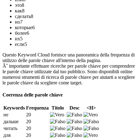
это
8
как
8
сделать
8
но
7
которые
6
более
6
их
5
если
5
Questo Keyword Cloud fornisce una panoramica della frequenza di
utilizzo delle parole chiave all'interno della pagina.
Ãˆ importante effettuare ricerche per parole chiave per comprendere
le parole chiave utilizzate dal tuo pubblico. Sono disponibili online
numerosi strumenti di ricerca di parole chiave per aiutarti a scegliere
le parole chiave da scegliere come target.
Coerenza delle parole chiave
Keywords
Frequenza
Titolo
Desc
<H>
не
20
дальше
20
читать
20
для
20