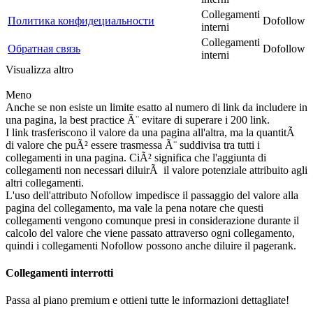
Collegamenti
Политика конфидециальности
Dofollow
interni
Collegamenti
Обратная связь
Dofollow
interni
Visualizza altro
Meno
Anche se non esiste un limite esatto al numero di link da includere in
una pagina, la best practice Ã¨ evitare di superare i 200 link.
I link trasferiscono il valore da una pagina all'altra, ma la quantitÃ
di valore che puÃ² essere trasmessa Ã¨ suddivisa tra tutti i
collegamenti in una pagina. CiÃ² significa che l'aggiunta di
collegamenti non necessari diluirÃ il valore potenziale attribuito agli
altri collegamenti.
L'uso dell'attributo Nofollow impedisce il passaggio del valore alla
pagina del collegamento, ma vale la pena notare che questi
collegamenti vengono comunque presi in considerazione durante il
calcolo del valore che viene passato attraverso ogni collegamento,
quindi i collegamenti Nofollow possono anche diluire il pagerank.
Collegamenti interrotti
Passa al piano premium e ottieni tutte le informazioni dettagliate!