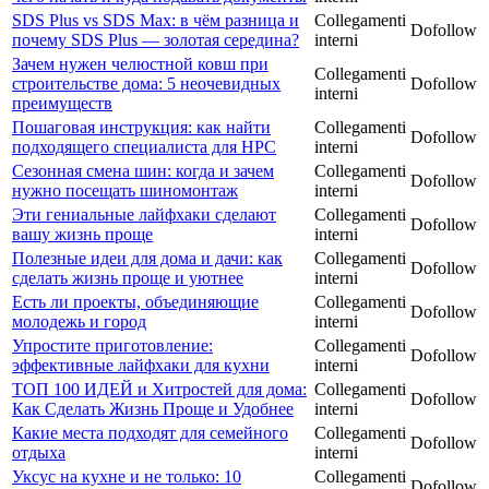
SDS Plus vs SDS Max: в чём разница и
Collegamenti
Dofollow
почему SDS Plus — золотая середина?
interni
Зачем нужен челюстной ковш при
Collegamenti
строительстве дома: 5 неочевидных
Dofollow
interni
преимуществ
Пошаговая инструкция: как найти
Collegamenti
Dofollow
подходящего специалиста для НРС
interni
Сезонная смена шин: когда и зачем
Collegamenti
Dofollow
нужно посещать шиномонтаж
interni
Эти гениальные лайфхаки сделают
Collegamenti
Dofollow
вашу жизнь проще
interni
Полезные идеи для дома и дачи: как
Collegamenti
Dofollow
сделать жизнь проще и уютнее
interni
Есть ли проекты, объединяющие
Collegamenti
Dofollow
молодежь и город
interni
Упростите приготовление:
Collegamenti
Dofollow
эффективные лайфхаки для кухни
interni
ТОП 100 ИДЕЙ и Хитростей для дома:
Collegamenti
Dofollow
Как Сделать Жизнь Проще и Удобнее
interni
Какие места подходят для семейного
Collegamenti
Dofollow
отдыха
interni
Уксус на кухне и не только: 10
Collegamenti
Dofollow