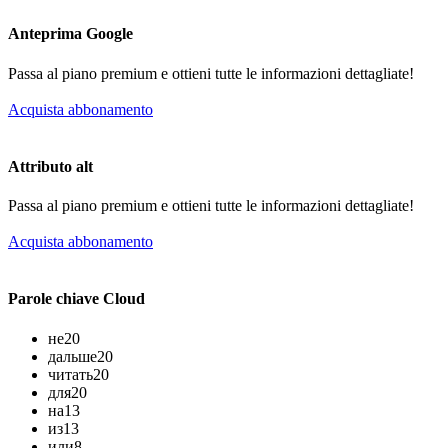
Anteprima Google
Passa al piano premium e ottieni tutte le informazioni dettagliate!
Acquista abbonamento
Attributo alt
Passa al piano premium e ottieni tutte le informazioni dettagliate!
Acquista abbonamento
Parole chiave Cloud
не
20
дальше
20
читать
20
для
20
на
13
из
13
или
8